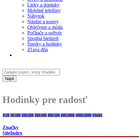
Lieky a doplnky
Mobilné telefóny
Nábytok
Náplne a tonery
Oblečenie a móda
Počítače a softvér
Spodná bielizeň
Šperky a hodinky
Zľava dňa
Nájdi
Hodinky pre radosť
0-30
30-100
100-200
200-400
400-500
500-1000
1000-2000
Všetky
Značky
SiteIndex