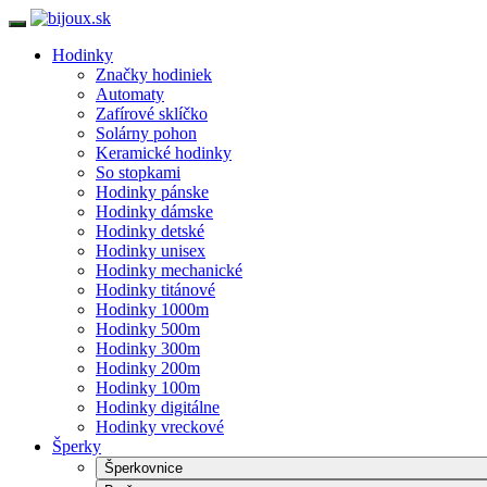
Hodinky
Značky hodiniek
Automaty
Zafírové sklíčko
Solárny pohon
Keramické hodinky
So stopkami
Hodinky pánske
Hodinky dámske
Hodinky detské
Hodinky unisex
Hodinky mechanické
Hodinky titánové
Hodinky 1000m
Hodinky 500m
Hodinky 300m
Hodinky 200m
Hodinky 100m
Hodinky digitálne
Hodinky vreckové
Šperky
Šperkovnice