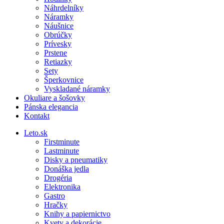
Náhrdelníky
Náramky
Náušnice
Obrúčky
Prívesky
Prstene
Retiazky
Sety
Šperkovnice
Vyskladané náramky
Okuliare a šošovky
Pánska elegancia
Kontakt
Leto.sk
Firstminute
Lastminute
Disky a pneumatiky
Donáška jedla
Drogéria
Elektronika
Gastro
Hračky
Knihy a papiernictvo
Kvety a dekorácie