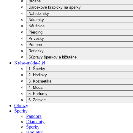
Brošne
Darčekové krabičky na šperky
Náhrdelníky
Náramky
Náušnice
Piercing
Prívesky
Prstene
Retiazky
Súpravy šperkov a bižutérie
Krása-móda-štýl
1. Šperky
2. Hodinky
3. Kozmetika
4. Móda
5. Parfumy
6. Zdravie
Obrazy
Šperky
Pandora
Diamanty
Šperky
Hodinky