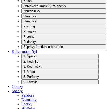
Brošne
Darčekové krabičky na šperky
Náhrdelníky
Náramky
Náušnice
Piercing
Prívesky
Prstene
Retiazky
Súpravy šperkov a bižutérie
Krása-móda-štýl
1. Šperky
2. Hodinky
3. Kozmetika
4. Móda
5. Parfumy
6. Zdravie
Obrazy
Šperky
Pandora
Diamanty
Šperky
Hodinky