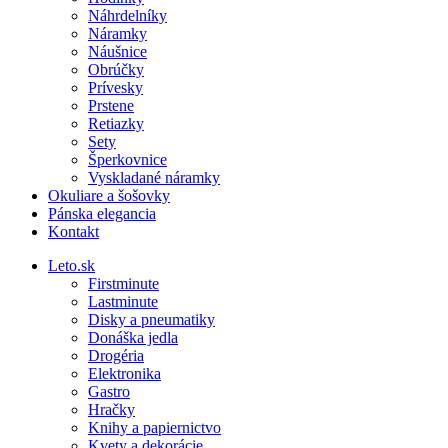
Náhrdelníky
Náramky
Náušnice
Obrúčky
Prívesky
Prstene
Retiazky
Sety
Šperkovnice
Vyskladané náramky
Okuliare a šošovky
Pánska elegancia
Kontakt
Leto.sk
Firstminute
Lastminute
Disky a pneumatiky
Donáška jedla
Drogéria
Elektronika
Gastro
Hračky
Knihy a papiernictvo
Kvety a dekorácie